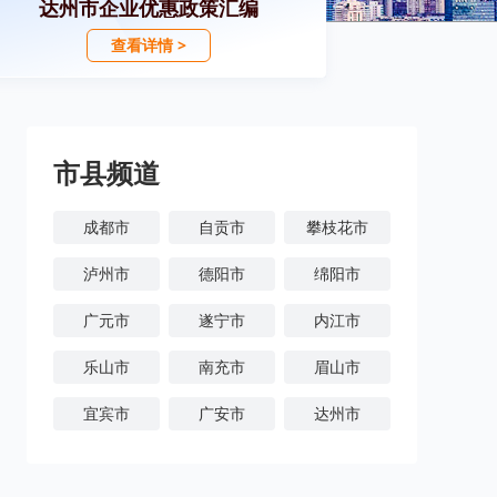
达州市企业优惠政策汇编
查看详情 >
市县频道
成都市
自贡市
攀枝花市
泸州市
德阳市
绵阳市
广元市
遂宁市
内江市
乐山市
南充市
眉山市
宜宾市
广安市
达州市
雅安市
巴中市
资阳市